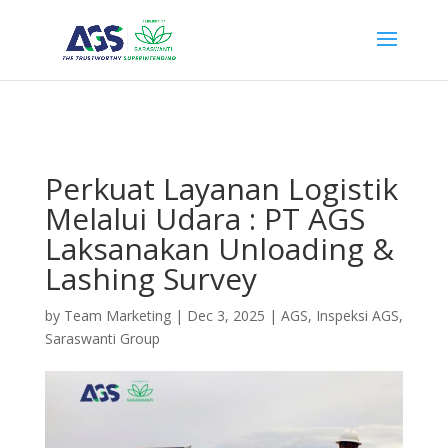
{ "@context": "https://schema.org", "@type": "WebSite", "name": "PT
Anugerah Global Superintending", "url": "https://ags.saraswanti.com/"
}
Perkuat Layanan Logistik
Melalui Udara : PT AGS
Laksanakan Unloading &
Lashing Survey
by
Team Marketing
|
Dec 3, 2025
|
AGS
,
Inspeksi AGS
,
Saraswanti Group