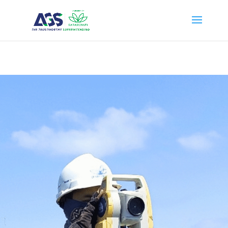
{ "@context": "https://schema.org", "@type": "WebSite", "name": "PT
Anugerah Global Superintending", "url": "https://ags.saraswanti.com/"
}