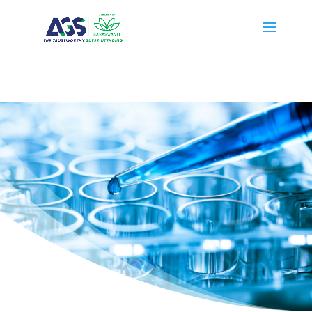
{ "@context": "https://schema.org", "@type": "WebSite", "name": "PT
Anugerah Global Superintending", "url": "https://ags.saraswanti.com/"
}