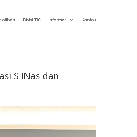
 }
elatihan
Divisi TIC
Informasi
Kontak
asi SIINas dan