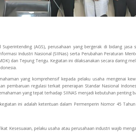
uperintending (AGS), perusahaan yang bergerak di bidang jasa serti
nformasi Industri Nasional (SIINas) serta Perubahan Peraturan Menter
dan Tepung Terigu. Kegiatan ini dilaksanakan secara daring melalui 
ndonesia.
emahaman yang komprehensif kepada pelaku usaha mengenai kewaji
an pembaruan regulasi terkait penerapan Standar Nasional Indones
, pemahaman yang tepat terhadap SIINAS menjadi kebutuhan penting bag
kegiatan ini adalah ketentuan dalam Permenperin Nomor 45 Tahun 2
ifikat Kesesuaian, pelaku usaha atau perusahaan industri wajib men