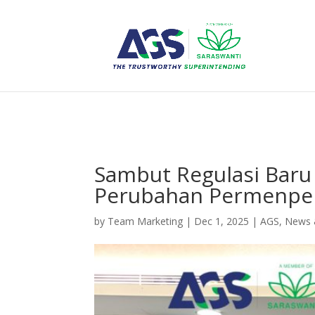
{ "@context": "https://schema.org", "@type": "WebSite", "name": "PT 
Sambut Regulasi Baru 
Perubahan Permenper
by
Team Marketing
|
Dec 1, 2025
|
AGS
,
News 