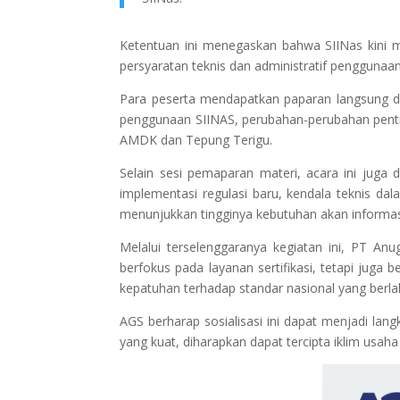
Ketentuan ini menegaskan bahwa SIINas kini me
persyaratan teknis dan administratif penggunaan
Para peserta mendapatkan paparan langsung dari
penggunaan SIINAS, perubahan-perubahan penting
AMDK dan Tepung Terigu.
Selain sesi pemaparan materi, acara ini juga 
implementasi regulasi baru, kendala teknis dal
menunjukkan tingginya kebutuhan akan informasi ya
Melalui terselenggaranya kegiatan ini, PT An
berfokus pada layanan sertifikasi, tetapi jug
kepatuhan terhadap standar nasional yang berla
AGS berharap sosialisasi ini dapat menjadi langk
yang kuat, diharapkan dapat tercipta iklim usaha 