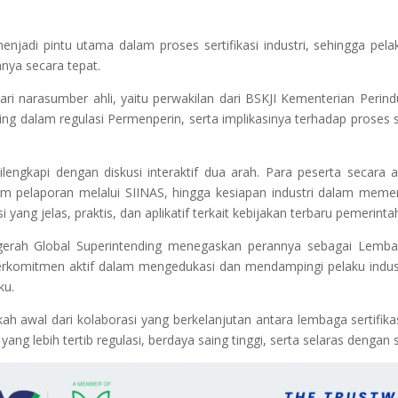
njadi pintu utama dalam proses sertifikasi industri, sehingga pel
nya secara tepat.
 narasumber ahli, yaitu perwakilan dari BSKJI Kementerian Perindu
 dalam regulasi Permenperin, serta implikasinya terhadap proses s
dilengkapi dengan diskusi interaktif dua arah. Para peserta secara
am pelaporan melalui SIINAS, hingga kesiapan industri dalam memen
ng jelas, praktis, dan aplikatif terkait kebijakan terbaru pemerintah 
ugerah Global Superintending menegaskan perannya sebagai Lembag
a berkomitmen aktif dalam mengedukasi dan mendampingi pelaku ind
ku.
ah awal dari kolaborasi yang berkelanjutan antara lembaga sertifikas
yang lebih tertib regulasi, berdaya saing tinggi, serta selaras dengan 