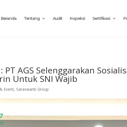
Anugerah Global Superintending", "url": "https://ags.saraswanti.com/"
Beranda
Tentang
Audit
Inspeksi
Sertifikasi
P
: PT AGS Selenggarakan Sosialis
in Untuk SNI Wajib
& Event
,
Saraswanti Group