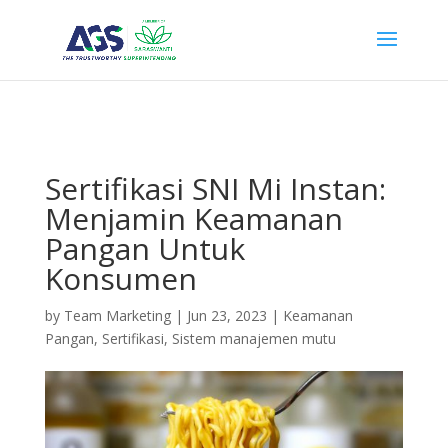
{ "@context": "https://schema.org", "@type": "WebSite", "name": "PT
Anugerah Global Superintending", "url": "https://ags.saraswanti.com/"
}
Sertifikasi SNI Mi Instan:
Menjamin Keamanan
Pangan Untuk
Konsumen
by
Team Marketing
|
Jun 23, 2023
|
Keamanan
Pangan
,
Sertifikasi
,
Sistem manajemen mutu