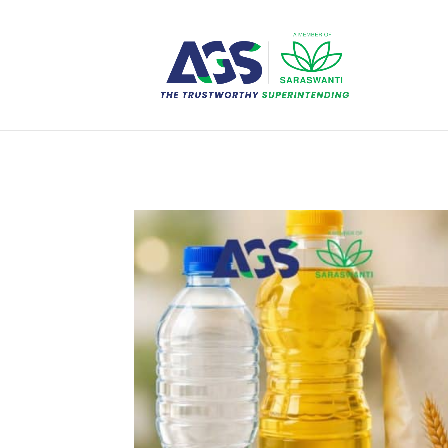
{ "@context": "https://schema.org", "@type": "WebSite", "name": "PT 