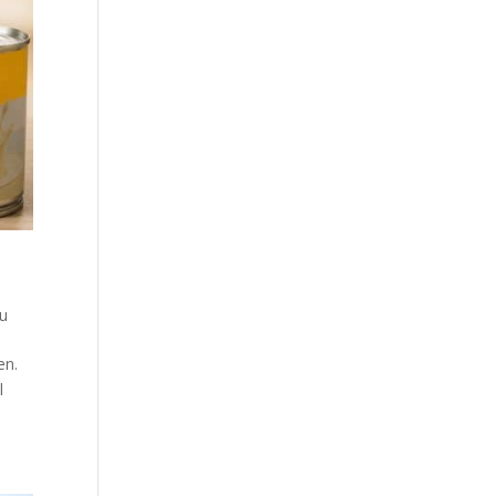
u
en.
l