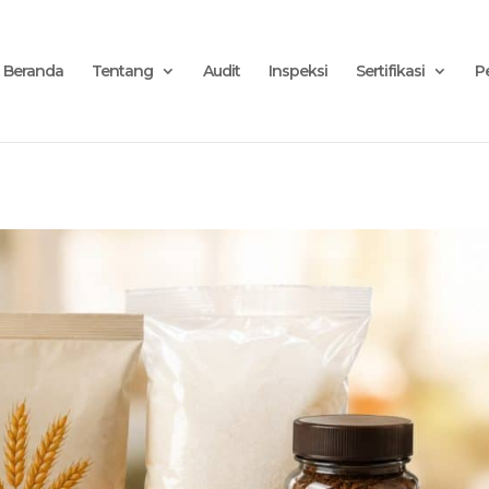
Anugerah Global Superintending", "url": "https://ags.saraswanti.com/"
Beranda
Tentang
Audit
Inspeksi
Sertifikasi
P