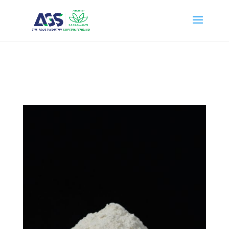
{ "@context": "https://schema.org", "@type": "WebSite", "name": "PT
Anugerah Global Superintending", "url": "https://ags.saraswanti.com/"
}