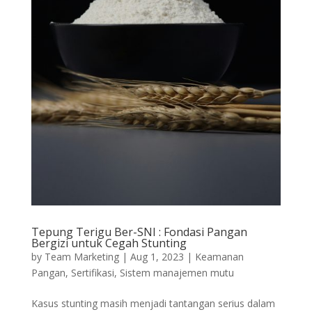
Tepung Terigu Ber-SNI : Fondasi Pangan
Bergizi untuk Cegah Stunting
by
Team Marketing
|
Aug 1, 2023
|
Keamanan
Pangan
,
Sertifikasi
,
Sistem manajemen mutu
Kasus stunting masih menjadi tantangan serius dalam