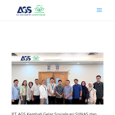
{ "@context": "https://schema.org", "@type": "WebSite", "name": "PT
Anugerah Global Superintending", "url": "https://ags.saraswanti.com/"
}
PT AGS Kembali Gelar Sosialisasi SIINAS dan