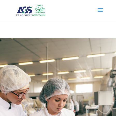
{ "@context": "https://schema.org", "@type": "WebSite", "name": "PT
Anugerah Global Superintending", "url": "https://ags.saraswanti.com/"
}