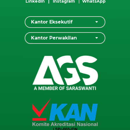
LinkedIn
|
Instagram
|
WhatsApp
Kantor Eksekutif
Kantor Perwakilan